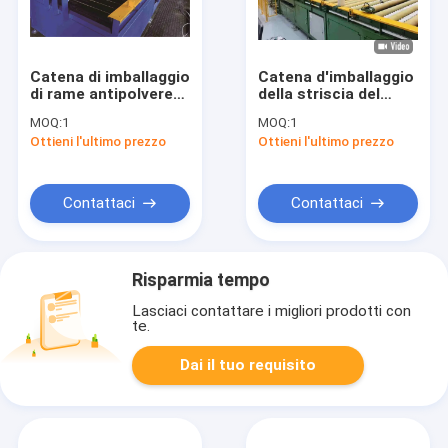
Catena di imballaggio
Catena d'imballaggio
di rame antipolvere
della striscia del
della bobina
rame della bobina del
MOQ:
1
MOQ:
1
macchina
rame di controllo
Ottieni l'ultimo prezzo
Ottieni l'ultimo prezzo
avvolgitrice di
dello SpA colore
orizzontale ed
standard di
impilare sistema
larghezza 200mm del
OD 800mm-1500mm
Contattaci
Contattaci
Risparmia tempo
Lasciaci contattare i migliori prodotti con
te.
Dai il tuo requisito