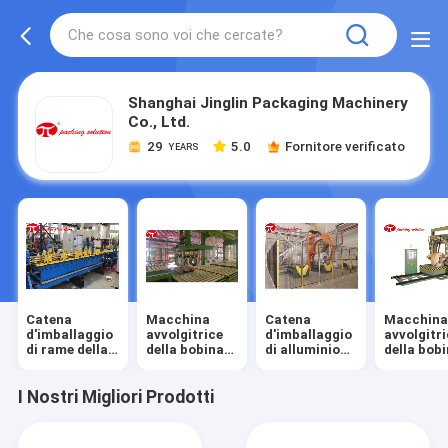
Shanghai Jinglin Packaging Machinery
Co., Ltd.
29
5.0
Fornitore verificato
YEARS
Catena
Macchina
Catena
Macchin
d'imballaggio
avvolgitrice
d'imballaggio
avvolgitr
di rame della
della bobina
di alluminio
della bob
bobina
di rame
della bobina
di allumin
I Nostri Migliori Prodotti