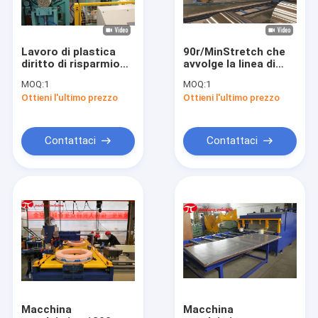
Lavoro di plastica
90r/MinStretch che
diritto di risparmio
avvolge la linea di
della macchina
alluminio di
MOQ:
1
MOQ:
1
imballatrice del tubo
Packiaging di profilo
Ottieni l'ultimo prezzo
Ottieni l'ultimo prezzo
del PVC con
con stoccaggio
controllo dello SpA
Contattaci
Contattaci
Casa
Prodotti
Circa noi
Macchina
Macchina