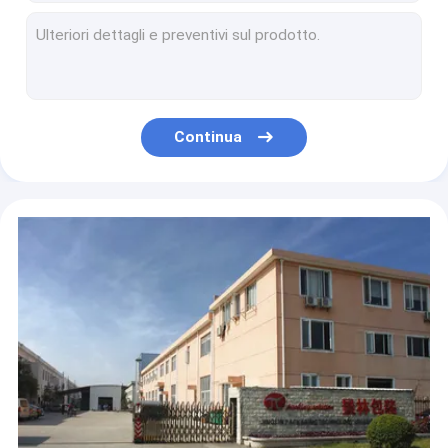
Le industrie di metallurgia arrotolano l'operazione facile della macchina 1.5kw di volume d'affari
Le serie di FZ arrotolano la muffa di carico manuale 1tons Upender della macchina dei giralingotti con la Tabella mobile
Operazione facile dei giralingotti meccanici della bobina di trasferimento macchina di volume d'affari della bobina da 180 gradi con la direzione
Trasferimento meccanico della macchina dei giralingotti della bobina del metallo 180 caricamento della macchina 2T di volume d'affari della bobina di grado
CE meccanico di trasferimento 1.5KW della bobina dei giralingotti della muffa della macchina industriale di volume d'affari approvato
Continua
FZ-05 Flip Hydraulic Type industriale bobina Upender della macchina di volume d'affari della bobina da 90 gradi
Larghezza industriale di Upender Flip Coil Turnover Machine 5T Max Loading 600mm della bobina d'acciaio
Macchina Flip Mold Upender industriale di volume d'affari della muffa su misura giralingotti della bobina da 90 gradi
Max Loading 3T ha personalizzato la macchina di volume d'affari della muffa/giralingotti della muffa con la Tabella di scivolamento
Impacchettatrice orizzontale della bobina dell'HDPE, macchina avvolgitrice 1.0kw del tubo di gomma