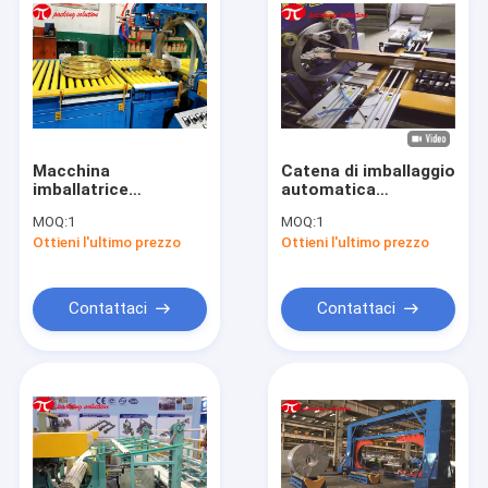
Macchina
Catena di imballaggio
imballatrice
automatica
ID500mm della
orizzontale
MOQ:
1
MOQ:
1
bobina obbligatoria
macchina
Ottieni l'ultimo prezzo
Ottieni l'ultimo prezzo
del filo di rame
imballatrice del
regolabile con la
pacco di Antivari
inclinazione del
della metropolitana
sistema
di rame
Contattaci
Contattaci
d'avvolgimento 4.5kw