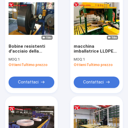
Bobine resistenti
macchina
d'acciaio della
imballatrice LLDPE
macchina
della bobina del rame
MOQ:
1
MOQ:
1
imballatrice della
di 380V 50Hz che si
Ottieni l'ultimo prezzo
Ottieni l'ultimo prezzo
bobina del carrello
avvolge attaccando
mobile
macchina
Contattaci
Contattaci