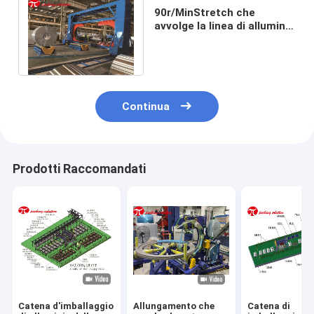
90r/MinStretch che
avvolge la linea di alluminio
di Packiaging di profilo con
stoccaggio
Continua
Prodotti Raccomandati
Catena d'imballaggio
Allungamento che
Catena di