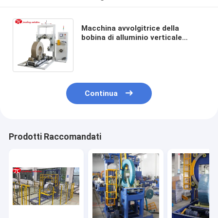
Macchina avvolgitrice della
bobina di alluminio verticale
80r/min con il regolatore
programmabile Easy Loading dello
SpA
Continua
Prodotti Raccomandati