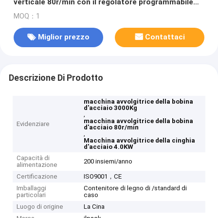
verticale 80r/min con il regolatore programmabile
Easy Loading dello SpA
MOQ：1
Miglior prezzo
Contattaci
Descrizione Di Prodotto
macchina avvolgitrice della bobina
d'acciaio 3000Kg
,
macchina avvolgitrice della bobina
Evidenziare
d'acciaio 80r/min
,
Macchina avvolgitrice della cinghia
d'acciaio 4.0KW
Capacità di
200 insiemi/anno
alimentazione
Certificazione
ISO9001，CE
Imballaggi
Contenitore di legno di /standard di
particolari
caso
Luogo di origine
La Cina