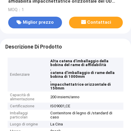
affidabilità impacchettatrice orizzontale del OD
1000mm
MOQ：1
Miglior prezzo
Contattaci
Descrizione Di Prodotto
Alta catena d'imballaggio della
bobina del rame di affidabilità
,
catena d'imballaggio di rame della
Evidenziare
bobina di 1000mm
,
impacchettatrice orizzontale di
150mm
Capacità di
200 insiemi/anno
alimentazione
Certificazione
ISO9001,CE
Imballaggi
Contenitore di legno di /standard di
particolari
caso
Luogo di origine
La Cina