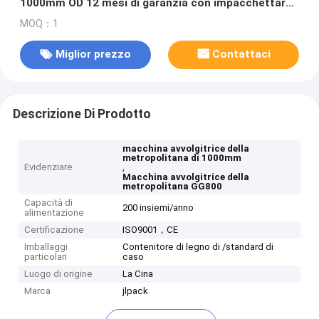
1000mm OD 12 mesi di garanzia con impacchettare
sistema robusto
MOQ：1
Miglior prezzo
Contattaci
Descrizione Di Prodotto
macchina avvolgitrice della
metropolitana di 1000mm
Evidenziare
,
Macchina avvolgitrice della
metropolitana GG800
Capacità di
200 insiemi/anno
alimentazione
Certificazione
ISO9001，CE
Imballaggi
Contenitore di legno di /standard di
particolari
caso
Luogo di origine
La Cina
Marca
jlpack