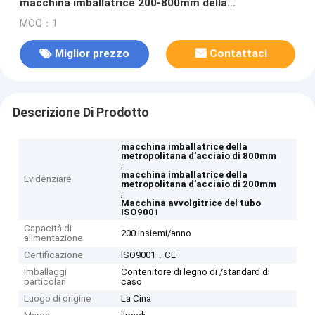
macchina imballatrice 200-800mm della
metropolitana inossidabile di plastica d'acciaio
MOQ：1
automatica del tubo
Miglior prezzo
Contattaci
Descrizione Di Prodotto
macchina imballatrice della
metropolitana d'acciaio di 800mm
,
macchina imballatrice della
Evidenziare
metropolitana d'acciaio di 200mm
,
Macchina avvolgitrice del tubo
ISO9001
Capacità di
200 insiemi/anno
alimentazione
Certificazione
ISO9001，CE
Imballaggi
Contenitore di legno di /standard di
particolari
caso
Luogo di origine
La Cina