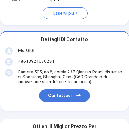
Marca
jlpack
Osservi più
Dettagli Di Contatto
Ms. GIGI
+8613921036281
Camera 505, no.8, corsia 237 Qianfan Road, distretto
di Songjiang, Shanghai, Cina ((G60 Corridoio di
innovazione scientifica e tecnologica)
Contattaci
Ottieni Il Miglior Prezzo Per