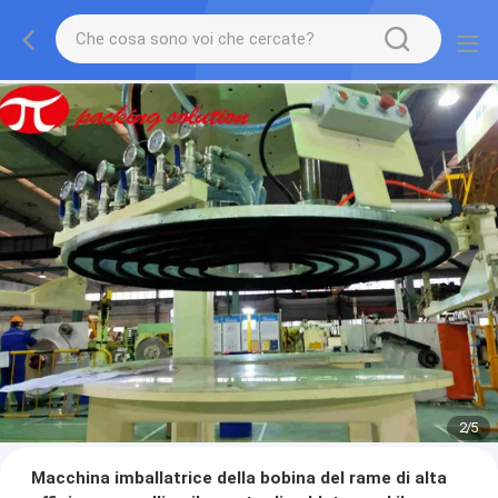
2
/
5
Macchina imballatrice della bobina del rame di alta