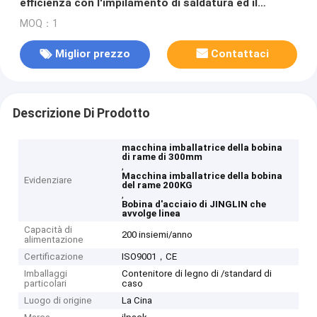
efficienza con l'impilamento di saldatura ed il
sistema d'etichettatura circonferenziale
MOQ：1
Miglior prezzo
Contattaci
Descrizione Di Prodotto
macchina imballatrice della bobina
di rame di 300mm
,
Macchina imballatrice della bobina
Evidenziare
del rame 200KG
,
Bobina d'acciaio di JINGLIN che
avvolge linea
Capacità di
200 insiemi/anno
alimentazione
Certificazione
ISO9001，CE
Imballaggi
Contenitore di legno di /standard di
particolari
caso
Luogo di origine
La Cina