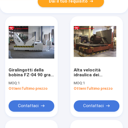
Dai il tuo requisito
Giralingotti della
Alta velocità
bobina FZ-04 90 gradi
idraulica dei
che girano la
giralingotti della
MOQ:
1
MOQ:
1
macchina di volume
bobina della
Ottieni l'ultimo prezzo
Ottieni l'ultimo prezzo
d'affari della muffa
trasmissione
del diametro 4000kg
macchina
di 1500mm
automatica di
volume d'affari della
Contattaci
Contattaci
muffa da 90 gradi