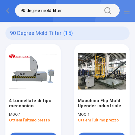
90 Degree Mold Tilter
(15)
4 tonnellate di tipo
Macchina Flip Mold
meccanico
Upender industriale
giralingotti di Max
di volume d'affari
MOQ:
1
MOQ:
1
Loading Weight Roll
della muffa su
Ottieni l'ultimo prezzo
Ottieni l'ultimo prezzo
Upender della muffa
misura giralingotti
un giro di 90 gradi
della bobina da 90
gradi