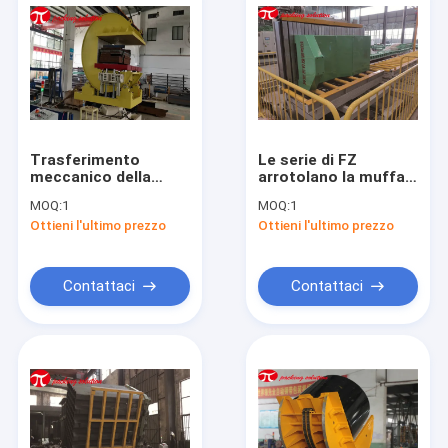
Trasferimento
Le serie di FZ
meccanico della
arrotolano la muffa
macchina dei
di carico manuale
MOQ:
1
MOQ:
1
giralingotti della
1tons Upender della
Ottieni l'ultimo prezzo
Ottieni l'ultimo prezzo
bobina del metallo
macchina dei
180 caricamento
giralingotti con la
della macchina 2T di
Tabella mobile
volume d'affari della
Contattaci
Contattaci
bobina di grado
Casa
Prodotti
Circa noi