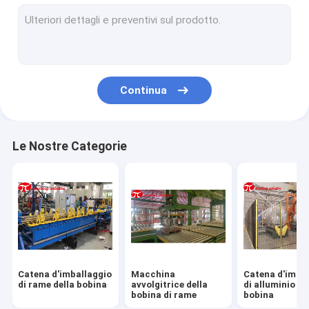
Bobina d'acciaio che avvolge linea
macchina imballatrice della bobina d'acciaio
Macchina imballatrice del filo di acciaio
Continua
Macchina imballatrice della metropolitana d'acciaio
Sopportare macchina imballatrice
Le Nostre Categorie
Macchina imballatrice del tubo
Macchina imballatrice per pneumatici
Giralingotti della bobina
macchina avvolgitrice orizzontale
Catena d'imballaggio
Macchina
Catena d'imba
Involucro del pallet
di rame della bobina
avvolgitrice della
di alluminio de
bobina di rame
bobina