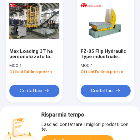
Max Loading 3T ha
FZ-05 Flip Hydraulic
personalizzato la
Type industriale
macchina di volume
bobina Upender della
MOQ:
1
MOQ:
1
d'affari della
macchina di volume
Ottieni l'ultimo prezzo
Ottieni l'ultimo prezzo
muffa/giralingotti
d'affari della bobina
della muffa con la
da 90 gradi
Tabella di
scivolamento
Contattaci
Contattaci
Risparmia tempo
Lasciaci contattare i migliori prodotti con
te.