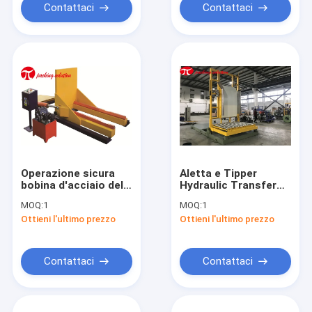
Contattaci
Contattaci
Operazione sicura
Aletta e Tipper
bobina d'acciaio della
Hydraulic Transfer
bobina da 90 gradi
su misura
MOQ:
1
MOQ:
1
dei giralingotti della
automatiche della
Ottieni l'ultimo prezzo
Ottieni l'ultimo prezzo
bobina della
muffa un giro di 90
macchina idraulica di
gradi
volume d'affari nella
linea giralingotti
Contattaci
Contattaci